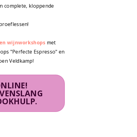
én complete, kloppende
 proeflessen!
en wijnworkshops
met
hops "Perfecte Espresso" en
eroen Veldkamp!
NLINE!
EVENSLANG
OOKHULP.