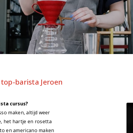
 top-barista Jeroen
ista cursus?
sso maken, altijd weer
, het hartje en rosetta
etto en americano maken