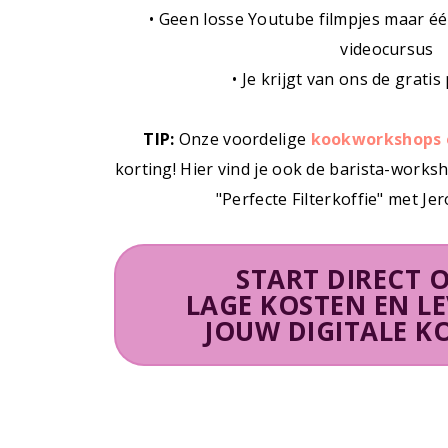
• Geen losse Youtube filmpjes maar é
videocursus
• Je krijgt van ons de gratis
TIP:
Onze voordelige
kookworkshops 
korting! Hier vind je ook de barista-works
"Perfecte Filterkoffie" met J
START DIRECT O
LAGE KOSTEN EN L
JOUW DIGITALE K