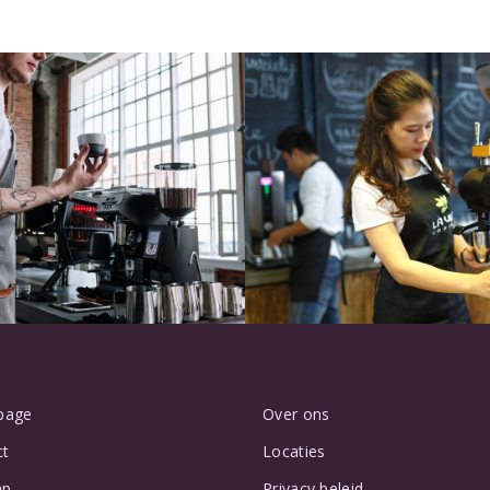
page
Over ons
ct
Locaties
ap
Privacy beleid