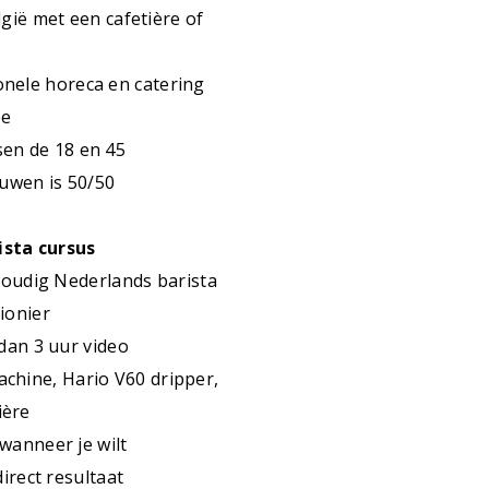
lgië met een cafetière of
onele horeca en catering
ee
ssen de 18 en 45
uwen is 50/50
ista cursus
rvoudig Nederlands barista
ionier
 dan 3 uur video
achine, Hario V60 dripper,
ière
 wanneer je wilt
direct resultaat