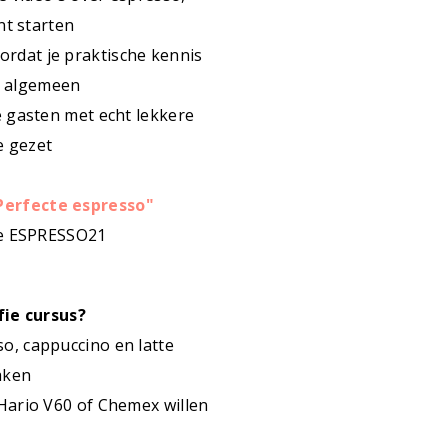
nt starten
oordat je praktische kennis
et algemeen
e gasten met echt lekkere
e gezet
Perfecte espresso"
de ESPRESSO21
fie cursus?
so, cappuccino en latte
aken
, Hario V60 of Chemex willen