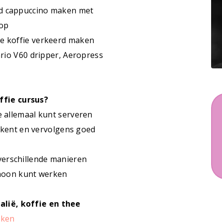
ced cappuccino maken met
rop
eke koffie verkeerd maken
rio V60 dripper, Aeropress
ffie cursus?
ie allemaal kunt serveren
erkent en vervolgens goed
verschillende manieren
schoon kunt werken
alië, koffie en thee
aken