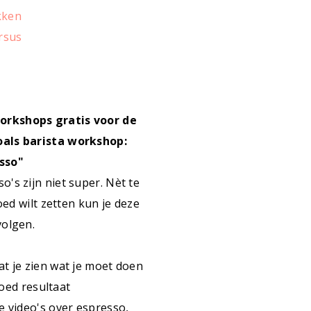
kken
ursus
workshops gratis voor de
als barista workshop:
sso"
o's zijn niet super. Nèt te
 goed wilt zetten kun je deze
volgen.
t je zien wat je moet doen
oed resultaat
le video's over espresso,