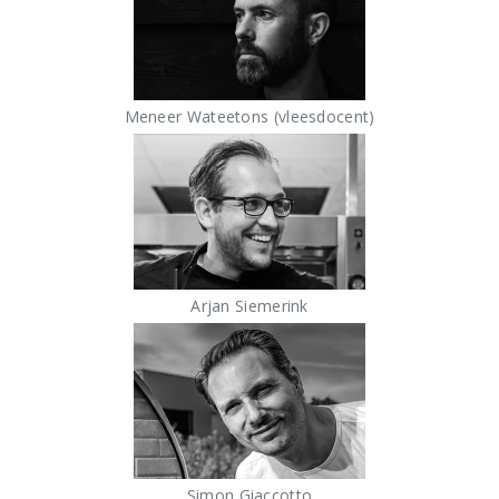
Meneer Wateetons (vleesdocent)
Arjan Siemerink
Simon Giaccotto