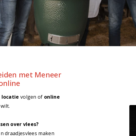
reiden met Meneer
online
 locatie
volgen of
online
wilt.
sen over vlees?
en draadjesvlees maken