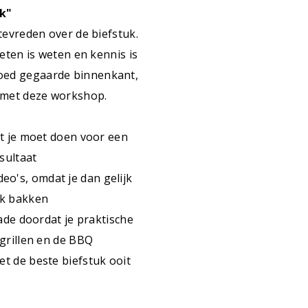
uk"
tevreden over de biefstuk.
meten is weten en kennis is
goed gegaarde binnenkant,
g met deze workshop.
at je moet doen voor een
sultaat
ideo's, omdat je dan gelijk
uk bakken
rade doordat je praktische
 grillen en de BBQ
t de beste biefstuk ooit