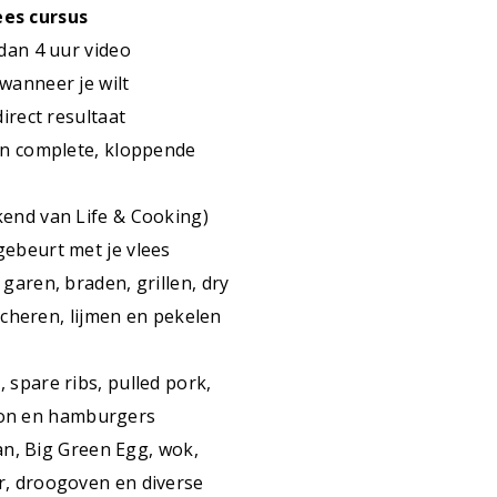
ees cursus
 dan 4 uur video
 wanneer je wilt
direct resultaat
én complete, kloppende
kend van Life & Cooking)
gebeurt met je vlees
 garen, braden, grillen, dry
cheren, lijmen en pekelen
, spare ribs, pulled pork,
llon en hamburgers
n, Big Green Egg, wok,
r, droogoven en diverse