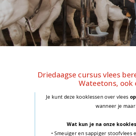
Driedaagse cursus vlees be
Wateetons, ook 
Je kunt deze kooklessen over vlees
op
wanneer je maar 
Wat kun je na onze kookles
• Smeuïger en sappiger stoofvlees 