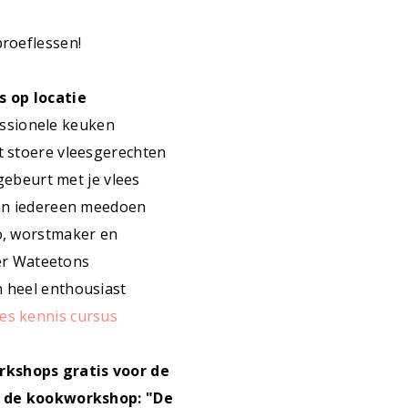
 proeflessen!
 op locatie
essionele keuken
t stoere vleesgerechten
gebeurt met je vlees
kan iedereen meedoen
o, worstmaker en
er Wateetons
 heel enthousiast
ees kennis cursus
orkshops gratis voor de
s de kookworkshop: "De