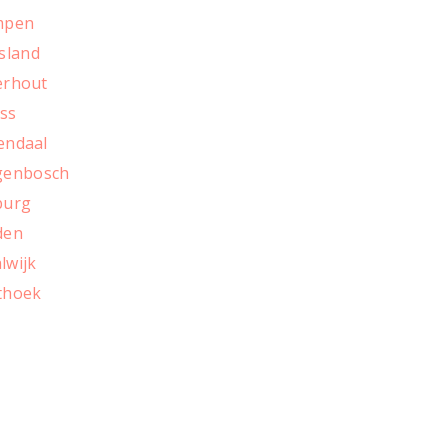
empen
sland
erhout
Oss
endaal
ogenbosch
burg
den
lwijk
thoek