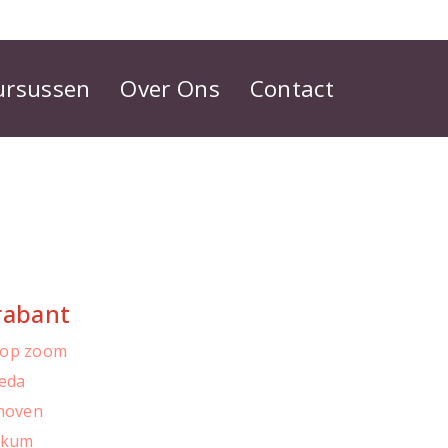
ursussen
Over Ons
Contact
rabant
 op zoom
reda
dhoven
rkum