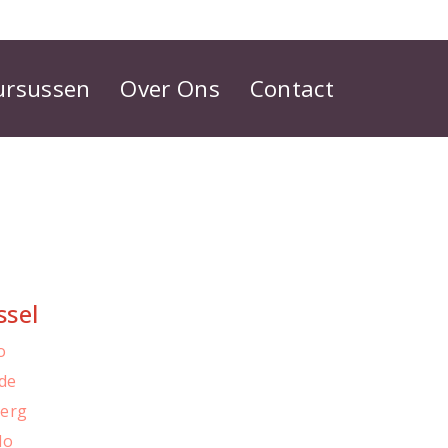
ursussen
Over Ons
Contact
ssel
o
ede
berg
lo