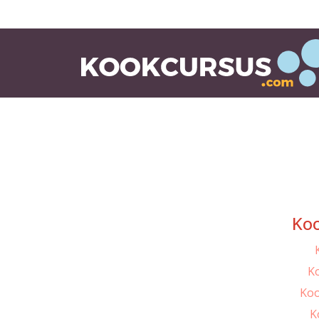
Koo
Ko
Koo
K